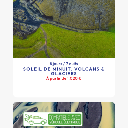
8 jours / 7 nuits
SOLEIL DE MINUIT, VOLCANS &
GLACIERS
8 jours / 7 nuits
À partir de 1.020 €
SOLEIL DE MINUIT, VOLCANS &
GLACIERS
À partir de 1.020 €
Plus d'infos